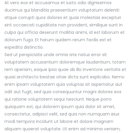
At vero eos et accusamus et iusto odio dignissimos
ducimus qui blanditiis praesentium voluptatum deleniti
atque corrupti quos dolores et quas molestias excepturi
sint occaecati cupiditate non provident, similique sunt in
culpa qui officia deserunt mollitia animi, id est laborum et
dolorum fuga. Et harum quidem rerum facilis est et
expedita distinctio.
Sed ut perspiciatis unde omnis iste natus error sit
voluptatem accusantium doloremque laudantium, totam
rem aperiam, eaque ipsa quae ab illo inventore veritatis et
quasi architecto beatae vitae dicta sunt explicabo. Nemo
enim ipsam voluptatem quia voluptas sit aspernatur aut
odit aut fugit, sed quia consequuntur magni dolores eos
qui ratione voluptatem sequi nesciunt. Neque porro
quisquam est, qui dolorem ipsum quia dolor sit amet,
consectetur, adipisci velit, sed quia non numquam eius
modi tempora incidunt ut labore et dolore magnam
aliquam quaerat voluptate. Ut enim ad minima veniam,